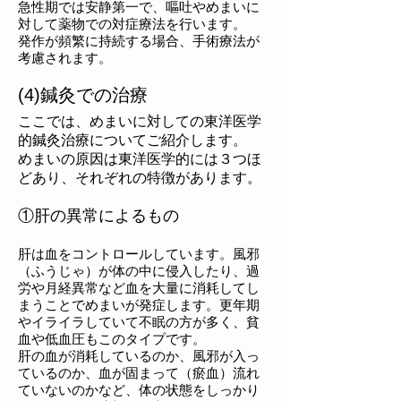
急性期では安静第一で、嘔吐やめまいに
対して薬物での対症療法を行います。
発作が頻繁に持続する場合、手術療法が
考慮されます。
(4)鍼灸での治療
ここでは、めまいに対しての東洋医学
的鍼灸治療についてご紹介します。
めまいの原因は東洋医学的には３つほ
どあり、それぞれの特徴があります。
①肝の異常によるもの
肝は血をコントロールしています。風邪
（ふうじゃ）が体の中に侵入したり、過
労や月経異常など血を大量に消耗してし
まうことでめまいが発症します。更年期
やイライラしていて不眠の方が多く、貧
血や低血圧もこのタイプです。
肝の血が消耗しているのか、風邪が入っ
ているのか、血が固まって（瘀血）流れ
ていないのかなど、体の状態をしっかり