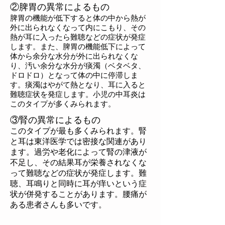
②脾胃の異常によるもの
脾胃の機能が低下すると体の中から熱が
外に出られなくなって内にこもり、その
熱が耳に入ったら難聴などの症状が発症
します。また、脾胃の機能低下によって
体から余分な水分が外に出られなくな
り、汚い余分な水分が痰濁（ベタベタ、
ドロドロ）となって体の中に停滞しま
す。痰濁はやがて熱となり、耳に入ると
難聴症状を発症します。小児の中耳炎は
このタイプが多くみられます。
③腎の異常によるもの
このタイプが最も多くみられます。腎
と耳は東洋医学では密接な関連があり
ます。過労や老化によって腎の津液が
不足し、その結果耳が栄養されなくな
って難聴などの症状が発症します。難
聴、耳鳴りと同時に耳が痒いという症
状が併発することがあります。腰痛が
ある患者さんも多いです。