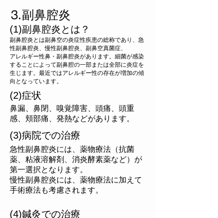
⒊副鼻腔炎
(1)副鼻腔炎とは？
副鼻腔炎とは副鼻空の炎症性疾患の総称であり、急
性副鼻腔炎、慢性副鼻腔炎、副鼻空真菌症、
アレルギー性鼻・副鼻腔炎があります。細菌が感染
することによって副鼻腔の一部または全部に炎症を
生じます。最近ではアレルギー性の存在が増加の傾
向となっています。
(2)症状
鼻漏、鼻閉、嗅覚障害、頭痛、頭重
感、頬部痛、発熱などがあります。
(3)病院での治療
急性副鼻腔炎には、薬物療法（抗菌
薬、粘液溶解剤、消炎酵素薬など）が
第一選択となります。
慢性副鼻腔炎には、薬物療法に加えて
手術療法も考慮されます。
(4)鍼灸での治療