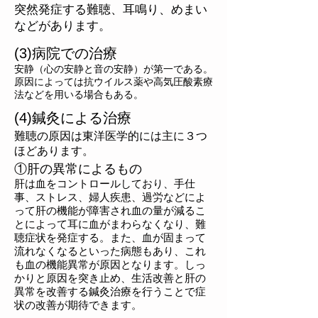
突然発症する難聴、耳鳴り、めまい
などがあります。
(3)病院での治療
安静（心の安静と音の安静）が第一である。
原因によっては抗ウイルス薬や高気圧酸素療
法などを用いる場合もある。
(4)鍼灸による治療
難聴の原因は東洋医学的には主に３つ
ほどあります。
①肝の異常によるもの
肝は血をコントロールしており、手仕
事、ストレス、婦人疾患、過労などによ
って肝の機能が障害され血の量が減るこ
とによって耳に血がまわらなくなり、難
聴症状を発症する。また、血が固まって
流れなくなるといった病態もあり、これ
も血の機能異常が原因となります。しっ
かりと原因を突き止め、生活改善と肝の
異常を改善する鍼灸治療を行うことで症
状の改善が期待できます。