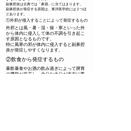
副鼻腔炎は古典では「鼻淵」に当てはまります。
副鼻腔炎が発症する原因は、東洋医学的には２つほ
どあります。
①外邪が侵入することによって発症するもの
外邪とは風・暑・湿・燥・寒といった外
から体内に侵入して体の不調を引き起こ
す原因となるものです。
特に風寒の邪が体内に侵入すると副鼻腔
炎が発症しやすくなります。
②飲食から発症するもの
暴飲暴食やお酒の飲み過ぎによって脾胃
の機能が低下し、余分な水分が体内に蓄
積して痰濁となります。痰濁とはネバネ
バとしたものであり、熱に変わる性質が
あります。その熱が上昇して上に上がる
ことによって鼻に入ると副鼻腔炎の症状
を発症します。痰濁は小便で体外に出す
ことができるので、鍼灸治療によって痰
濁を排出しやすくすることによって症状
の改善が期待できます。