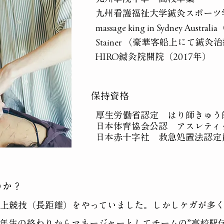
九州看護福祉大学鍼灸スポーツ
massage king in Sydney 
Stainer （豪華客船上にて鍼
HIRO鍼灸院開院（2017年）
​保持資格
厚生労働省認定 はり師きゅう
日本体育協会公認 アスレティ
​日本赤十字社 救急処置法認定
のか？
陸上競技（長距離）をやっていました。しかしケガが多
年生の終わりからマネージャーとしてチームの”高校駅