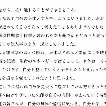
ながら、心に触れることができるところ。
ら初めて自分の身体と向き合うようになりました。お恥
ぜ遅れてくるのかなんて考えたこともありませんでした
嚢胞性卵胞症候群と言われた際も薬で治るだろうと思っ
どこか他人事のように過ごしていました。
ら東洋医学の考えに触れ、身体がどれほど素直に心を映
情や記憶、生命のエネルギーが宿るところ。身体は「も
いたのです。自分を整えていくと子どもたちも変わった
方を根から
変えてくれたように思います。
忙しさに追われ自分を見失って過ごしている方もきっと
外へ向けすぎていた矢印が自分の内側にかえっていく時
性の皆さんが、自分の身体や感情に気付き、自分を楽し