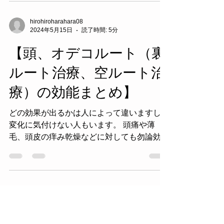
用いて、太い鍼の割には比較的痛くなく治療
することができます...
hirohiroharahara08
2024年5月15日
読了時間: 5分
【頭、オデコルート（裏
ルート治療、空ルート治
療）の効能まとめ】
どの効果が出るかは人によって違いますし、
変化に気付けない人もいます。 頭痛や薄
毛、頭皮の痒み乾燥などに対しても勿論効果
絶対なので、直接的な効果については除外し
ています。 1 自分の人生において正しい方
向、目的に進もうとし始める。 2...