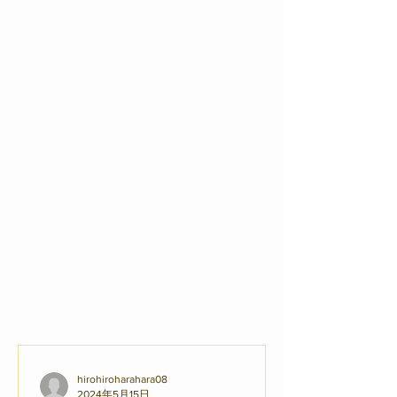
hirohiroharahara08
2024年5月15日