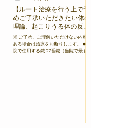
【ルート治療を行う上で予
めご了承いただきたい体の
理論、起こりうる体の反
応】
※ ご了承、ご理解いただけない内容が
ある場合は治療をお断りします。 ●当
院で使用する鍼 27番鍼（当院で最も太
い鍼） 23番鍼 20番鍼（当院では中く
らい） 18番鍼 15番鍼（当院では細め）
です。特別な刺鍼技術を用いて、太い
鍼の割には比較的痛くなく治療するこ
とができます...