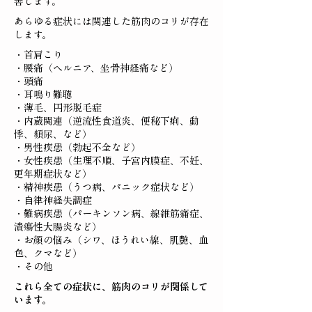
善します。
あらゆる症状には関連した筋肉のコリが存在
します。
・首肩こり
・腰痛（ヘルニア、坐骨神経痛など）
・頭痛
​・耳鳴り難聴
・薄毛、円形脱毛症
・内蔵関連（逆流性食道炎、便秘下痢、動
悸、頻尿、など）
・男性疾患（勃起不全など）
・女性疾患（生理不順、子宮内膜症、不妊、
更年期症状など）
・精神疾患（うつ病、パニック症状など）
・自律神経失調症
・難病疾患（パーキンソン病、線維筋痛症、
潰瘍性大腸炎など）
・お顔の悩み（シワ、ほうれい線、肌艶、血
色、クマなど）
・その他
これら全ての症状に、筋肉のコリが関係して
います。